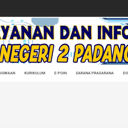
PADANG CERMIN...
AH SEMUA ALUMNI SMAN 2 PADANG CER...
2 Padang Cermin atas Pelanti...
Yang diraih Dalam Kejuaraan...
DK) SMAN 2 PADANG CERMIN TAHUN ...
SISWAAN
KURIKULUM
E-POIN
SARANA PRASARANA
DO
IMANYA SEBAGAI APARATUR SIPIL P...
IMANYA SEBAGAI APARATUR SIPIL N...
AP TP 2024/2025...