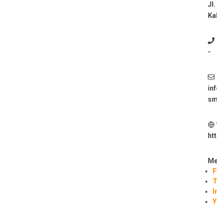
Jl
Ka
-
in
sm
ht
Me
F
T
I
Y