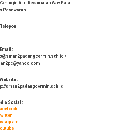
. Ceringin Asri Kecamatan Way Ratai
b.Pesawaran
Telepon :
Email :
fo@sman2padangcermin.sch.id /
an2pc@yahoo.com
Website :
tp://sman2padangcermin.sch.id
dia Sosial :
acebook
witter
nstagram
outube