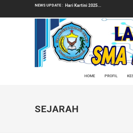
NEWS UPDATE :
Hari Kartini 2025...
RAMADHAN 1446H 2025M SMAN2 
PENGUMUMAN PENGAMBILAN IJAZ
Ucapan Selamat dari Kepala SMAN 
Selamat Dan Sukses Atas Prestasi 
LATIHAN DASAR KEPEMIMPINAN (L
HOME
PROFIL
KE
SELAMAT DAN SUKSES ATAS DITER
SELAMAT DAN SUKSES ATAS DITER
RAPAT DINAS AWAL SEMESTER GEN
SEJARAH