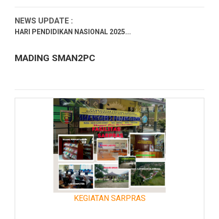
NEWS UPDATE :
HARI PENDIDIKAN NASIONAL 2025...
Hari Kartini 2025...
MADING SMAN2PC
RAMADHAN 1446H 2025M SMAN2 PADANG CERMIN...
PENGUMUMAN PENGAMBILAN IJAZAH SEMUA ALUMNI
SMAN 2 PADANG CER...
Ucapan Selamat dari Kepala SMAN 2 Padang Cermin atas
Pelanti...
Selamat Dan Sukses Atas Prestasi Yang diraih Dalam
Kejuaraan...
LATIHAN DASAR KEPEMIMPINAN (LDK) SMAN 2 PADANG
CERMIN TAHUN ...
KEGIATAN SARPRAS
SELAMAT DAN SUKSES ATAS DITERIMANYA SEBAGAI