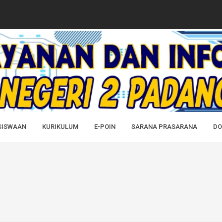
PADANG CERMIN...
AH SEMUA ALUMNI SMAN 2 PADANG CER...
2 Padang Cermin atas Pelanti...
Yang diraih Dalam Kejuaraan...
DK) SMAN 2 PADANG CERMIN TAHUN ...
SISWAAN
KURIKULUM
E-POIN
SARANA PRASARANA
DO
IMANYA SEBAGAI APARATUR SIPIL P...
IMANYA SEBAGAI APARATUR SIPIL N...
AP TP 2024/2025...