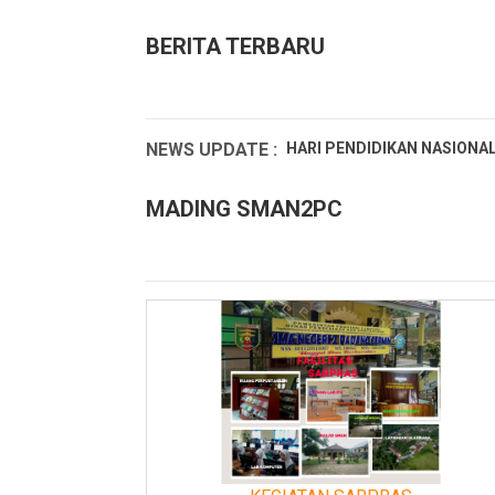
BERITA TERBARU
NEWS UPDATE :
HARI PENDIDIKAN NASIONAL 
Hari Kartini 2025...
MADING SMAN2PC
RAMADHAN 1446H 2025M SM
PENGUMUMAN PENGAMBILAN
Ucapan Selamat dari Kepala
Selamat Dan Sukses Atas Pre
LATIHAN DASAR KEPEMIMPI
SELAMAT DAN SUKSES ATAS 