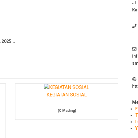
Jl
Ka
-
2025...
in
sm
AN2 PADANG CERMIN...
 IJAZAH SEMUA ALUMNI SMAN 2 PADANG CER...
ht
 SMAN 2 Padang Cermin atas Pelanti...
KEGIATAN SOSIAL
Me
stasi Yang diraih Dalam Kejuaraan...
F
(0 Mading)
T
NAN (LDK) SMAN 2 PADANG CERMIN TAHUN ...
I
Y
DITERIMANYA SEBAGAI APARATUR SIPIL P...