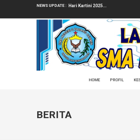
NEWS UPDATE :
Hari Kartini 2025...
RAMADHAN 1446H 2025M SMAN2 
PENGUMUMAN PENGAMBILAN IJAZ
Ucapan Selamat dari Kepala SMAN 
Selamat Dan Sukses Atas Prestasi 
LATIHAN DASAR KEPEMIMPINAN (L
HOME
PROFIL
KE
SELAMAT DAN SUKSES ATAS DITER
SELAMAT DAN SUKSES ATAS DITER
RAPAT DINAS AWAL SEMESTER GEN
BERITA