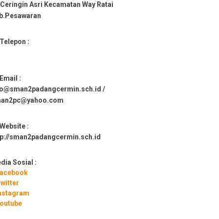
. Ceringin Asri Kecamatan Way Ratai
b.Pesawaran
Telepon :
Email :
fo@sman2padangcermin.sch.id /
an2pc@yahoo.com
Website :
tp://sman2padangcermin.sch.id
dia Sosial :
acebook
witter
nstagram
outube