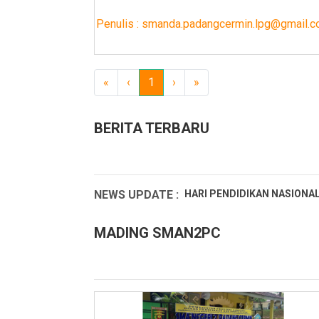
Penulis : smanda.padangcermin.lpg@gmail.
«
‹
1
›
»
BERITA TERBARU
NEWS UPDATE :
HARI PENDIDIKAN NASIONAL 
Hari Kartini 2025...
MADING SMAN2PC
RAMADHAN 1446H 2025M SM
PENGUMUMAN PENGAMBILAN
Ucapan Selamat dari Kepala