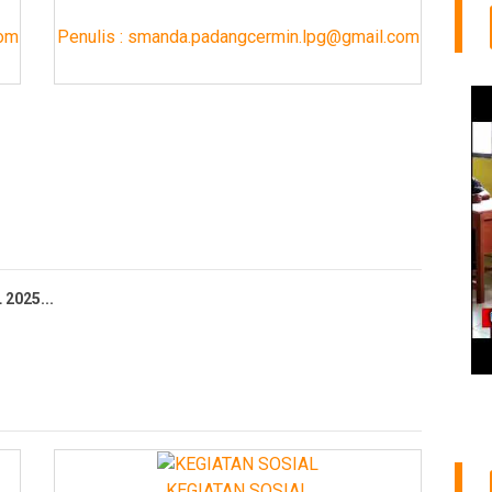
com
Penulis : smanda.padangcermin.lpg@gmail.com
2025...
AN2 PADANG CERMIN...
 IJAZAH SEMUA ALUMNI SMAN 2 PADANG CER...
 SMAN 2 Padang Cermin atas Pelanti...
KEGIATAN SOSIAL