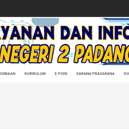
PADANG CERMIN...
AH SEMUA ALUMNI SMAN 2 PADANG CER...
2 Padang Cermin atas Pelanti...
Yang diraih Dalam Kejuaraan...
DK) SMAN 2 PADANG CERMIN TAHUN ...
SISWAAN
KURIKULUM
E-POIN
SARANA PRASARANA
DO
IMANYA SEBAGAI APARATUR SIPIL P...
IMANYA SEBAGAI APARATUR SIPIL N...
AP TP 2024/2025...