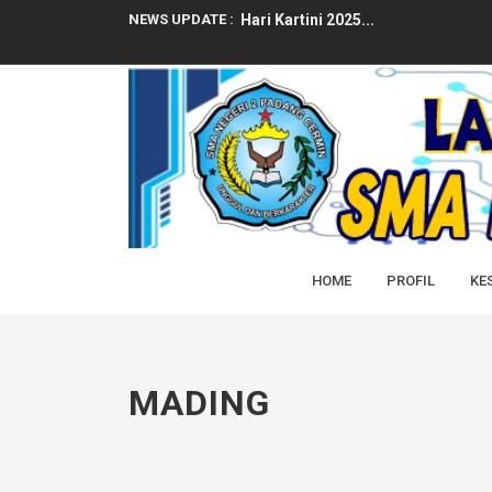
NEWS UPDATE :
RAMADHAN 1446H 2025M SMAN2 
PENGUMUMAN PENGAMBILAN IJAZ
Ucapan Selamat dari Kepala SMAN 
Selamat Dan Sukses Atas Prestasi 
LATIHAN DASAR KEPEMIMPINAN (L
HOME
PROFIL
KE
SELAMAT DAN SUKSES ATAS DITER
SELAMAT DAN SUKSES ATAS DITER
RAPAT DINAS AWAL SEMESTER GEN
MADING