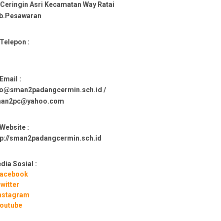
. Ceringin Asri Kecamatan Way Ratai
b.Pesawaran
Telepon :
Email :
fo@sman2padangcermin.sch.id /
an2pc@yahoo.com
Website :
tp://sman2padangcermin.sch.id
dia Sosial :
acebook
witter
nstagram
outube