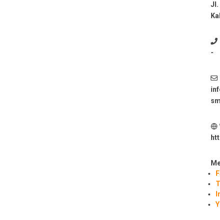
Jl
Ka
-
in
sm
ht
Me
F
T
I
Y