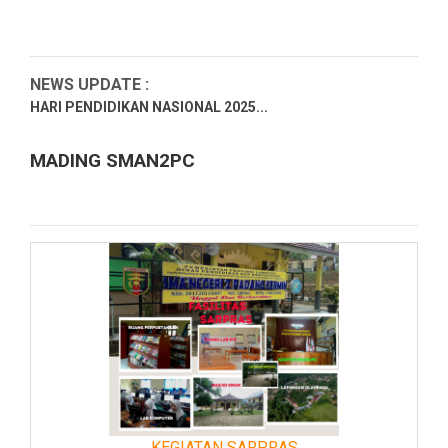
NEWS UPDATE :
HARI PENDIDIKAN NASIONAL 2025...
Hari Kartini 2025...
MADING SMAN2PC
RAMADHAN 1446H 2025M SMAN2 PADANG CERMIN...
PENGUMUMAN PENGAMBILAN IJAZAH SEMUA ALUMNI
SMAN 2 PADANG CER...
Ucapan Selamat dari Kepala SMAN 2 Padang Cermin atas
Pelanti...
Selamat Dan Sukses Atas Prestasi Yang diraih Dalam
Kejuaraan...
LATIHAN DASAR KEPEMIMPINAN (LDK) SMAN 2 PADANG
CERMIN TAHUN ...
KEGIATAN SARPRAS