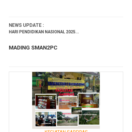
NEWS UPDATE :
HARI PENDIDIKAN NASIONAL 2025...
Hari Kartini 2025...
MADING SMAN2PC
RAMADHAN 1446H 2025M SMAN2 PADANG CERMIN...
PENGUMUMAN PENGAMBILAN IJAZAH SEMUA ALUMNI
SMAN 2 PADANG CER...
Ucapan Selamat dari Kepala SMAN 2 Padang Cermin atas
Pelanti...
Selamat Dan Sukses Atas Prestasi Yang diraih Dalam
Kejuaraan...
LATIHAN DASAR KEPEMIMPINAN (LDK) SMAN 2 PADANG
CERMIN TAHUN ...